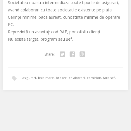
Societatea noastra intermediaza toate tipurile de asigurari,
avand colaborari cu toate societatile existente pe piata.
Cerințe minime: bacalaureat, cunostinte minime de operare
PC.
Reprezintă un avantaj: cod RAF, portofoliu clienți.
Nu există target, program sau șef.
Share:
Twitter
Facebook
Google+
asigurari
,
baia mare
,
broker
,
colaborari
,
comision
,
fara sef
,
portofoliu
,
salariu