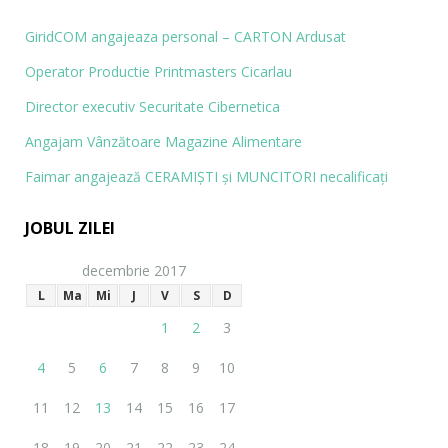
GiridCOM angajeaza personal – CARTON Ardusat
Operator Productie Printmasters Cicarlau
Director executiv Securitate Cibernetica
Angajam Vânzătoare Magazine Alimentare
Faimar angajează CERAMIŞTI și MUN­CITORI necalificaţi
JOBUL ZILEI
decembrie 2017
L
Ma
Mi
J
V
S
D
1
2
3
4
5
6
7
8
9
10
11
12
13
14
15
16
17
18
19
20
21
22
23
24