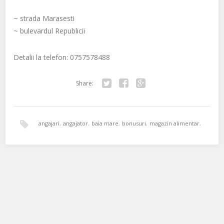
~ strada Marasesti
~ bulevardul Republicii
Detalii la telefon: 0757578488
Share:
Twitter
Facebook
Google+
angajari
,
angajator
,
baia mare
,
bonusuri
,
magazin alimentar
,
marasti
,
republicii
,
salariu
,
vanzatoare