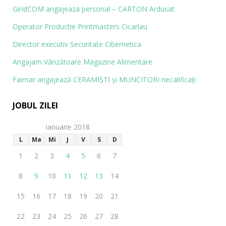
GiridCOM angajeaza personal – CARTON Ardusat
Operator Productie Printmasters Cicarlau
Director executiv Securitate Cibernetica
Angajam Vânzătoare Magazine Alimentare
Faimar angajează CERAMIŞTI și MUN­CITORI necalificaţi
JOBUL ZILEI
ianuarie 2018
L
Ma
Mi
J
V
S
D
1
2
3
4
5
6
7
8
9
10
11
12
13
14
15
16
17
18
19
20
21
22
23
24
25
26
27
28