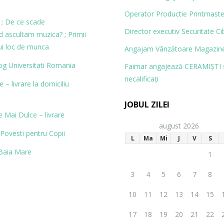
Operator Productie Printmaste
;
De ce scade
Director executiv Securitate Ci
nd ascultam muzica?
;
Primii
ui loc de munca
Angajam Vânzătoare Magazine
og
Universitati Romania
Faimar angajează CERAMIŞTI 
necalificaţi
– livrare la domiciliu
JOBUL ZILEI
 Mai Dulce – livrare
august 2026
Povesti pentru Copii
L
Ma
Mi
J
V
S
Baia Mare
1
3
4
5
6
7
8
10
11
12
13
14
15
17
18
19
20
21
22