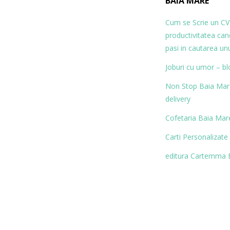
BAIA MARE
Cum se Scrie un CV
productivitatea ca
pasi in cautarea un
Joburi cu umor – bl
Non Stop Baia Mare 
delivery
Cofetaria Baia Mare
Carti Personalizate
editura Cartemma 