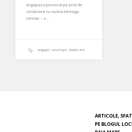
angajeaza personal pe post de
conducere cu norma intreaga.
Cerinte: – o…
angajari
,
anvelope
,
baiam are
,
birou
,
comision
,
locuri de munca
,
management
,
masina
,
outlet
,
pc
,
realizari
,
salar de baza
,
telefon
ARTICOLE, SFAT
PE BLOGUL LOC