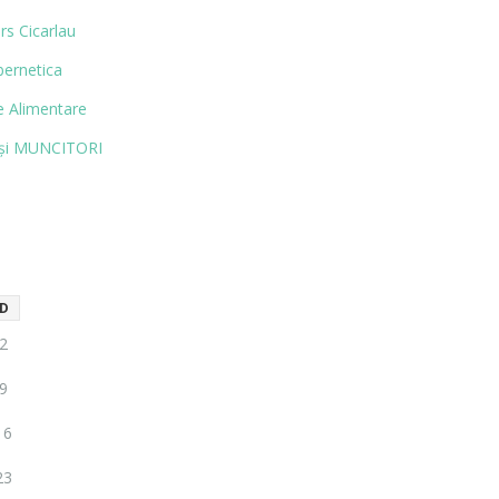
rs Cicarlau
bernetica
 Alimentare
și MUN­CITORI
D
2
9
16
23