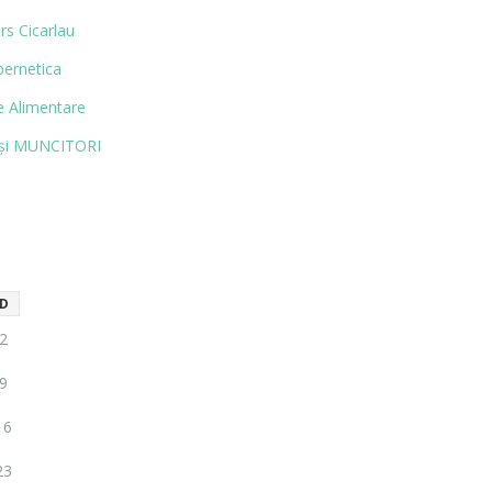
rs Cicarlau
bernetica
 Alimentare
și MUN­CITORI
D
2
9
16
23