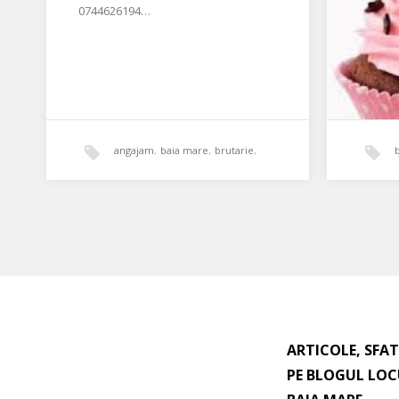
0744626194…
angajam
,
baia mare
,
brutarie
,
distributie
,
sofer
Angaj
exper
Cofetăr
este în
ARTICOLE, SFAT
experie
PE BLOGUL LOC