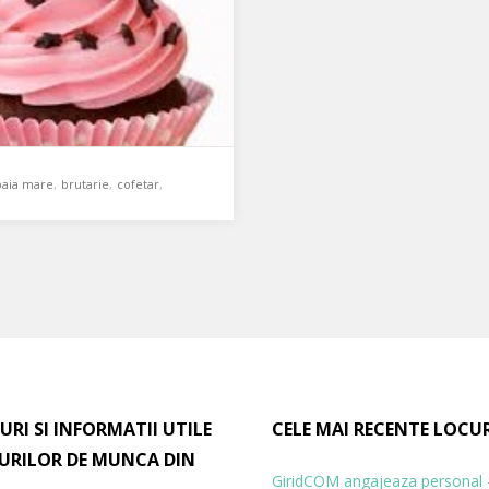
baia mare
,
brutarie
,
cofetar
,
cofetarie
,
echipa mica
,
patiser
,
ăm Cofetar cu
iență și pasiune
salariu motivant
,
startup
ie nou înființată în Baia Mare,
 căutarea unui cofetar cu
URI SI INFORMATII UTILE
CELE MAI RECENTE LOCU
nță, pasiune și răbdare…
URILOR DE MUNCA DIN
GiridCOM angajeaza personal