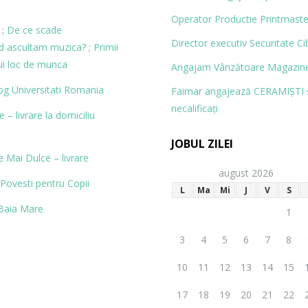
Operator Productie Printmaste
;
De ce scade
Director executiv Securitate Ci
nd ascultam muzica?
;
Primii
ui loc de munca
Angajam Vânzătoare Magazine
og
Universitati Romania
Faimar angajează CERAMIŞTI 
necalificaţi
– livrare la domiciliu
JOBUL ZILEI
 Mai Dulce – livrare
august 2026
Povesti pentru Copii
L
Ma
Mi
J
V
S
Baia Mare
1
3
4
5
6
7
8
10
11
12
13
14
15
17
18
19
20
21
22