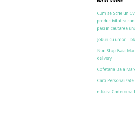
BAIA MARE
Cum se Scrie un CV
productivitatea ca
pasi in cautarea un
Joburi cu umor – bl
Non Stop Baia Mare 
delivery
Cofetaria Baia Mare
Carti Personalizate
editura Cartemma 