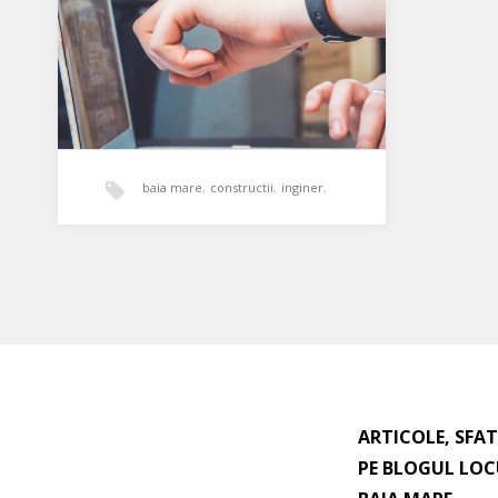
baia mare
,
constructii
,
inginer
,
maramures
,
proiectant
,
rustic
,
Angajam inginer mecanic sau
proiectant
salariu atractiv
,
tamplarie
,
training
Cautam un inginer mecanic sau
proiectant, care sa aiba abilitatea de
ARTICOLE, SFAT
a lucra in Autocad 3D,…
PE BLOGUL LOC