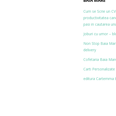
BAIA MARE
Cum se Scrie un CV
productivitatea ca
pasi in cautarea un
Joburi cu umor – bl
Non Stop Baia Mare 
delivery
Cofetaria Baia Mare
Carti Personalizate
editura Cartemma 