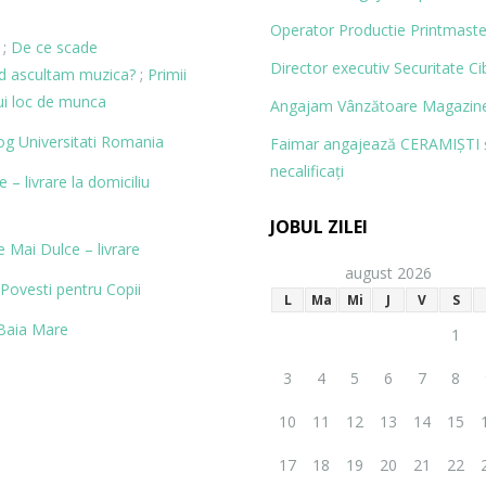
Operator Productie Printmaste
;
De ce scade
Director executiv Securitate Ci
nd ascultam muzica?
;
Primii
ui loc de munca
Angajam Vânzătoare Magazine
og
Universitati Romania
Faimar angajează CERAMIŞTI 
necalificaţi
– livrare la domiciliu
JOBUL ZILEI
 Mai Dulce – livrare
august 2026
Povesti pentru Copii
L
Ma
Mi
J
V
S
Baia Mare
1
3
4
5
6
7
8
10
11
12
13
14
15
17
18
19
20
21
22