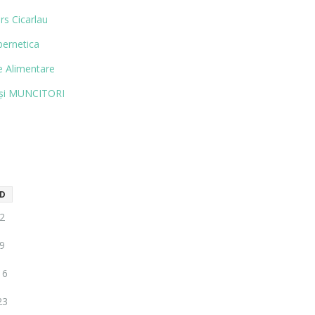
rs Cicarlau
bernetica
 Alimentare
și MUN­CITORI
D
2
9
16
23