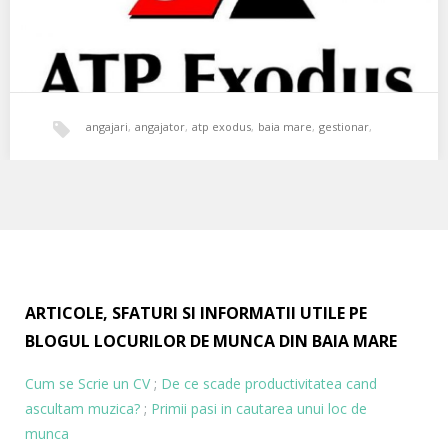
angajari
,
angajator
,
atp exodus
,
baia mare
,
gestionar
,
ATP Exodus SRL angajeaza Gestionar pentru
piese auto
,
transport
depozitul de piese auto din Baia Mare
ATP Exodus SRL angajeaza Gestionar pentru depozitul de piese
auto din Baia Mare. Activitatea in gestiune…
ARTICOLE, SFATURI SI INFORMATII UTILE PE
BLOGUL LOCURILOR DE MUNCA DIN BAIA MARE
Cum se Scrie un CV
;
De ce scade productivitatea cand
ascultam muzica?
;
Primii pasi in cautarea unui loc de
munca