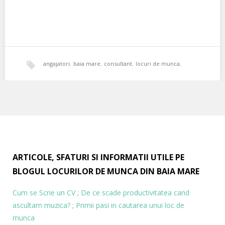
angajatori
,
baia mare
,
consultant
,
locuri de munca
,
oportunitati
,
primdecor
,
vanzator
ARTICOLE, SFATURI SI INFORMATII UTILE PE
BLOGUL LOCURILOR DE MUNCA DIN BAIA MARE
Cum se Scrie un CV
;
De ce scade productivitatea cand
ascultam muzica?
;
Primii pasi in cautarea unui loc de
munca