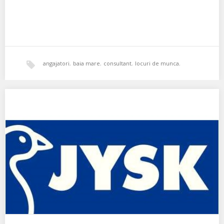
angajatori
,
baia mare
,
consultant
,
locuri de munca
,
oportunitati
,
primdecor
,
vanzator