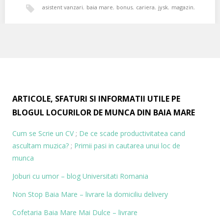
asistent vanzari
,
baia mare
,
bonus
,
cariera
,
jysk
,
magazin
,
Asistent vânzări Baia Mare
mobila
,
oferta
,
oportunitati
,
vanzari
JYSK este in căutarea unui Asistent Vânzări pentru magazinul din
Baia Mare! Îți place sa obtii…
ARTICOLE, SFATURI SI INFORMATII UTILE PE
BLOGUL LOCURILOR DE MUNCA DIN BAIA MARE
Cum se Scrie un CV
;
De ce scade productivitatea cand
ascultam muzica?
;
Primii pasi in cautarea unui loc de
munca
Joburi cu umor – blog
Universitati Romania
Non Stop Baia Mare – livrare la domiciliu delivery
Cofetaria Baia Mare Mai Dulce – livrare