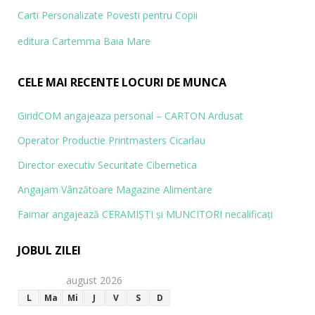
Carti Personalizate
Povesti pentru Copii
editura Cartemma Baia Mare
CELE MAI RECENTE LOCURI DE MUNCA
GiridCOM angajeaza personal – CARTON Ardusat
Operator Productie Printmasters Cicarlau
Director executiv Securitate Cibernetica
Angajam Vânzătoare Magazine Alimentare
Faimar angajează CERAMIŞTI și MUN­CITORI necalificaţi
JOBUL ZILEI
august 2026
L
Ma
Mi
J
V
S
D