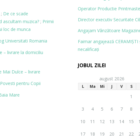
Operator Productie Printmaste
;
De ce scade
Director executiv Securitate Ci
nd ascultam muzica?
;
Primii
ui loc de munca
Angajam Vânzătoare Magazine
og
Universitati Romania
Faimar angajează CERAMIŞTI 
necalificaţi
– livrare la domiciliu
JOBUL ZILEI
 Mai Dulce – livrare
august 2026
Povesti pentru Copii
L
Ma
Mi
J
V
S
Baia Mare
1
3
4
5
6
7
8
10
11
12
13
14
15
17
18
19
20
21
22