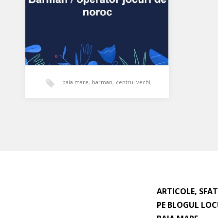
baia mare
,
barman
,
centrul vechi
,
ospatar
,
program de lucru flexibil
,
Barman/operator jocuri de
noroc
salariu motivant
Cautăm coleg/ă in Centrul Vechi din
Baia Mare la cafeneaua Eda, (lângă
ARTICOLE, SFAT
Complexul Millennium) cu sau…
PE BLOGUL LOC