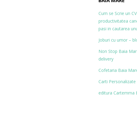
BAIA MARE
Cum se Scrie un CV
productivitatea ca
pasi in cautarea un
Joburi cu umor – bl
Non Stop Baia Mare 
delivery
Cofetaria Baia Mare
Carti Personalizate
editura Cartemma 