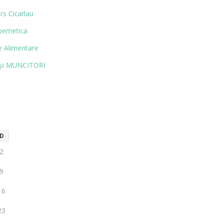
rs Cicarlau
bernetica
 Alimentare
și MUN­CITORI
D
2
9
16
23