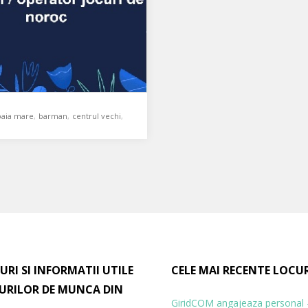
baia mare
,
barman
,
centrul vechi
,
ospatar
,
program de lucru flexibil
,
n/operator jocuri de
salariu motivant
coleg/ă in Centrul Vechi din
re la cafeneaua Eda, (lângă
URI SI INFORMATII UTILE
CELE MAI RECENTE LOCU
xul Millennium) cu sau…
URILOR DE MUNCA DIN
GiridCOM angajeaza personal