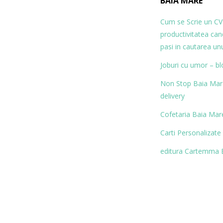
BAIA MARE
Cum se Scrie un CV
productivitatea ca
pasi in cautarea un
Joburi cu umor – bl
Non Stop Baia Mare 
delivery
Cofetaria Baia Mare
Carti Personalizate
editura Cartemma 