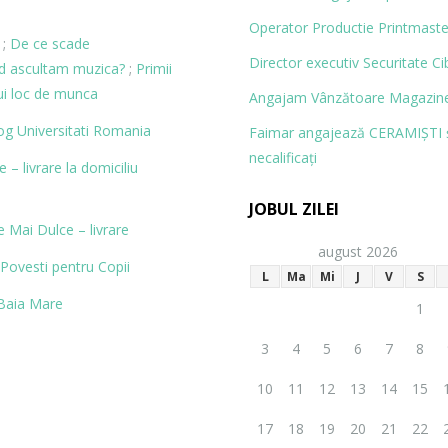
Operator Productie Printmaste
;
De ce scade
Director executiv Securitate Ci
nd ascultam muzica?
;
Primii
ui loc de munca
Angajam Vânzătoare Magazine
og
Universitati Romania
Faimar angajează CERAMIŞTI 
necalificaţi
– livrare la domiciliu
JOBUL ZILEI
 Mai Dulce – livrare
august 2026
Povesti pentru Copii
L
Ma
Mi
J
V
S
Baia Mare
1
3
4
5
6
7
8
10
11
12
13
14
15
17
18
19
20
21
22