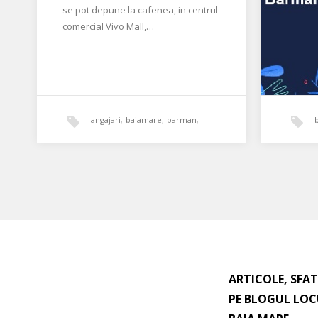
se pot depune la cafenea, in centrul
comercial Vivo Mall,…
angajari
,
baiamare
,
barman
,
bourbon
,
ospatar
Barma
noroc
Cautăm 
Baia Ma
ARTICOLE, SFAT
Comple
PE BLOGUL LOC