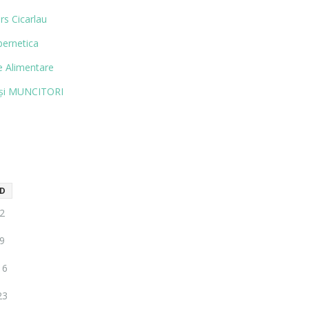
rs Cicarlau
bernetica
 Alimentare
și MUN­CITORI
D
2
9
16
23