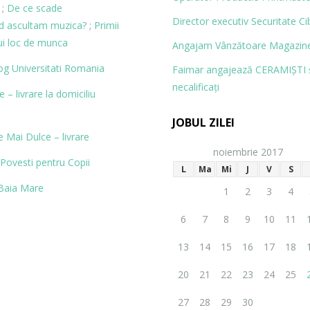
;
De ce scade
Director executiv Securitate Ci
nd ascultam muzica?
;
Primii
ui loc de munca
Angajam Vânzătoare Magazine
og
Universitati Romania
Faimar angajează CERAMIŞTI 
necalificaţi
– livrare la domiciliu
JOBUL ZILEI
 Mai Dulce – livrare
noiembrie 2017
Povesti pentru Copii
L
Ma
Mi
J
V
S
Baia Mare
1
2
3
4
6
7
8
9
10
11
13
14
15
16
17
18
20
21
22
23
24
25
27
28
29
30