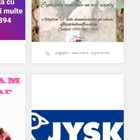
r
angajam
,
baia mare
,
experienta
,
florarie
,
miss ely
,
salariu
Angajăm personal florărie
tuat pe
Angajăm personal cu sau fără
,
experiență, aspect fizic plăcut.
ență.
Oferim salariu atractiv. Experiența
constituie un real…