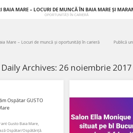
I BAIA MARE – LOCURI DE MUNCĂ ÎN BAIA MARE ȘI MAR
OPORTUNITĂȚI ÎN CARIERĂ
aia Mare – Locuri de muncă și oportunități în carieră
Publică un
Daily Archives:
26 noiembrie 2017
jăm Ospătar GUSTO
Mare
rant Gusto Baia Mare,
ază Ospătar/Ospătăriță.