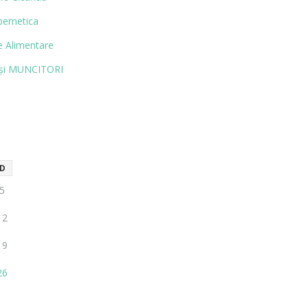
bernetica
 Alimentare
și MUN­CITORI
D
5
12
19
26