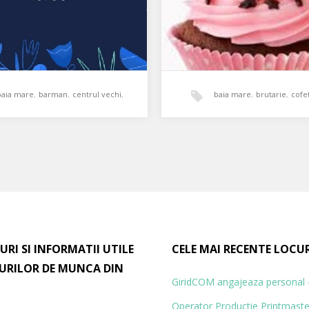
baia mare
,
barman
,
centrul vechi
,
baia mare
,
brutarie
,
cofe
ospatar
,
program de lucru flexibil
,
cofetarie
,
echipa mica
,
p
n/operator jocuri de
Angajăm Cofetar cu
experiență și pasiune
salariu motivant
salariu motivant
,
startup
coleg/ă in Centrul Vechi din
Cofetărie nou înființată în Ba
re la cafeneaua Eda, (lângă
este în căutarea unui cofetar
URI SI INFORMATII UTILE
CELE MAI RECENTE LOCU
xul Millennium) cu sau…
experiență, pasiune și răbd
URILOR DE MUNCA DIN
GiridCOM angajeaza personal
Operator Productie Printmaste