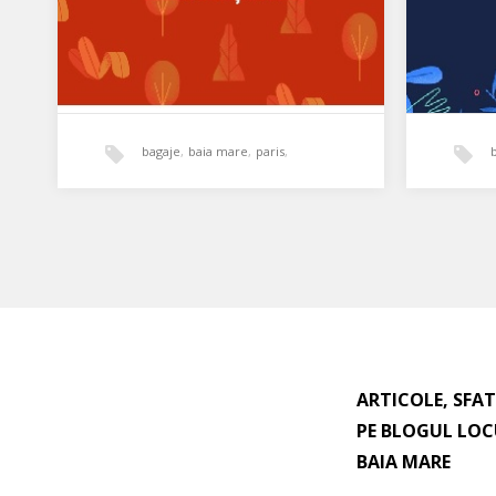
bagaje
,
baia mare
,
paris
,
persoane
,
sofer
,
transport
Șofer transport internațional
Barma
persoane și bagaje
noroc
Căutăm șofer pentru transport
Cautăm 
persoane și bagaje săptămânal Baia
Baia Ma
ARTICOLE, SFAT
Mare – Paris deținător permis
Comple
categorie B…
PE BLOGUL LOC
BAIA MARE