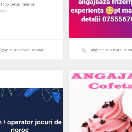
 1400. Detalii telefon
9500…
angajam
,
baia mare
,
ospatar
,
angajari
,
baia mare
,
frize
restaurant gusto
Angajăm Frizer
Salon Ella Monique Styling, si
bd-ul București din Baia Mare
angajează frizeriță cu experi
Pentru…