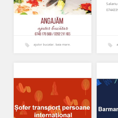
Salariu
074433
ajutor bucatar
,
baia mare
,
sandwich
Ajutor de Bucătar la Sandwich
House Baia Mare
Îmbunătățirea serviciilor și meniului
este preocuparea noastră imediată.
Prin urmare, căutăm un ajutor de
bucătar care…